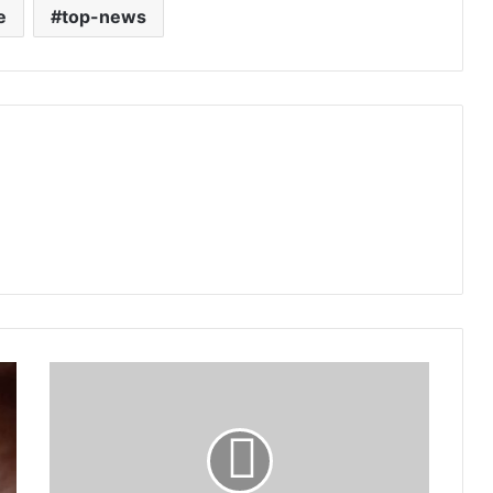
e
top-news