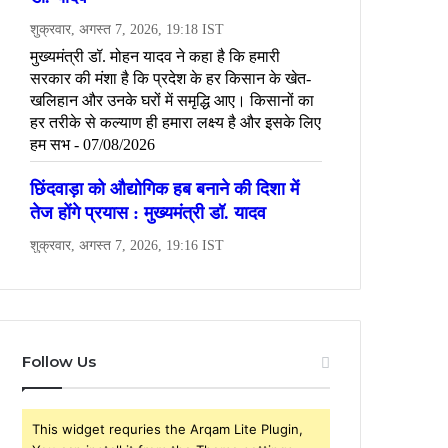
Follow Us
This widget requries the Arqam Lite Plugin,