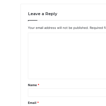
Leave a Reply
Your email address will not be published.
Required f
C
o
m
m
e
n
t
Name
*
*
Email
*