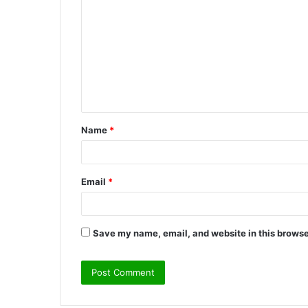
o
m
m
e
n
t
Name
*
*
Email
*
Save my name, email, and website in this browse