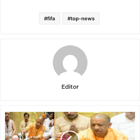
fifa
top-news
Editor