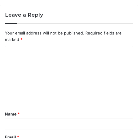
Leave a Reply
Your email address will not be published.
Required fields are
marked
*
C
o
m
m
e
n
t
Name
*
*
Email
*