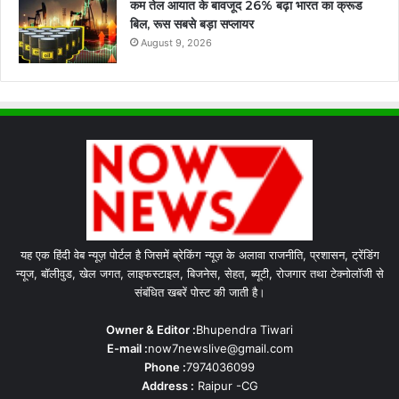
कम तेल आयात के बावजूद 26% बढ़ा भारत का क्रूड
बिल, रूस सबसे बड़ा सप्लायर
August 9, 2026
यह एक हिंदी वेब न्यूज़ पोर्टल है जिसमें ब्रेकिंग न्यूज़ के अलावा राजनीति, प्रशासन, ट्रेंडिंग
न्यूज, बॉलीवुड, खेल जगत, लाइफस्टाइल, बिजनेस, सेहत, ब्यूटी, रोजगार तथा टेक्नोलॉजी से
संबंधित खबरें पोस्ट की जाती है।
Owner & Editor :
Bhupendra Tiwari
E-mail :
now7newslive@gmail.com
Phone :
7974036099
Address :
Raipur -CG