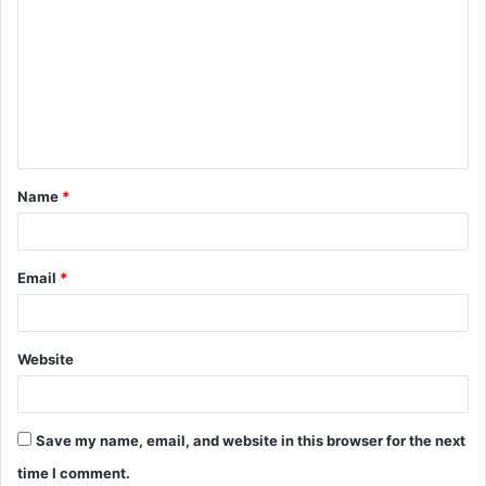
o
m
m
e
n
t
Name
*
*
Email
*
Website
Save my name, email, and website in this browser for the next
time I comment.