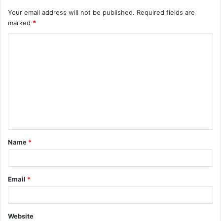
Your email address will not be published.
Required fields are
marked
*
C
o
m
m
e
n
t
Name
*
*
Email
*
Website