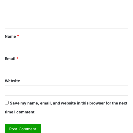
m
e
n
t
Name
*
*
Email
*
Website
Save my name, email, and website in this browser for the next
time I comment.