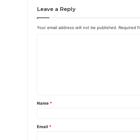
Leave a Reply
Your email address will not be published.
Required f
C
o
m
m
e
n
t
Name
*
*
Email
*