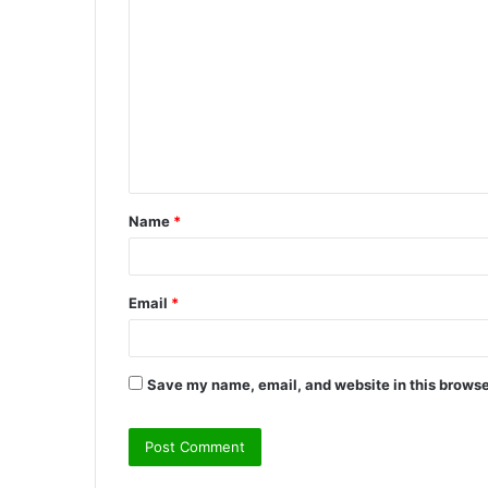
o
m
m
e
n
t
Name
*
*
Email
*
Save my name, email, and website in this browse