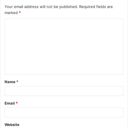
Your email address will not be published.
Required fields are
marked
*
C
o
m
m
e
n
t
Name
*
*
Email
*
Website