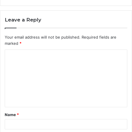
Leave a Reply
Your email address will not be published.
Required fields are
marked
*
C
o
m
m
e
n
t
Name
*
*