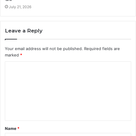
July 21, 2026
Leave a Reply
Your email address will not be published.
Required fields are
marked
*
C
o
m
m
e
n
t
Name
*
*