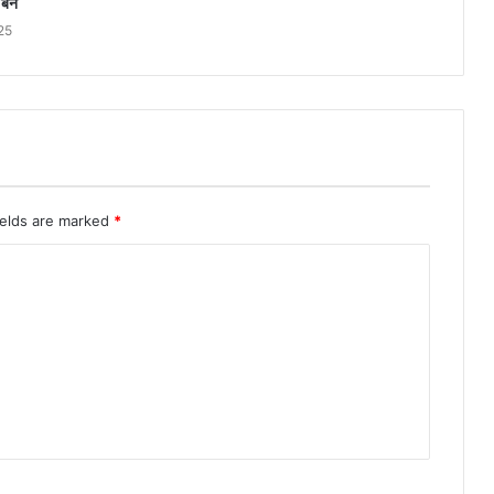
बने
25
ields are marked
*