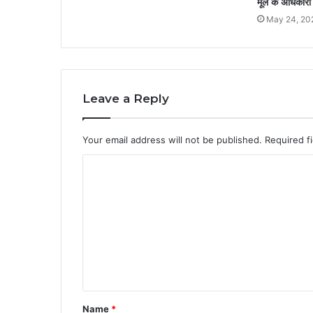
मूल के अधिकारी 
May 24, 20
Leave a Reply
Your email address will not be published.
Required f
C
o
m
m
e
n
t
Name
*
*